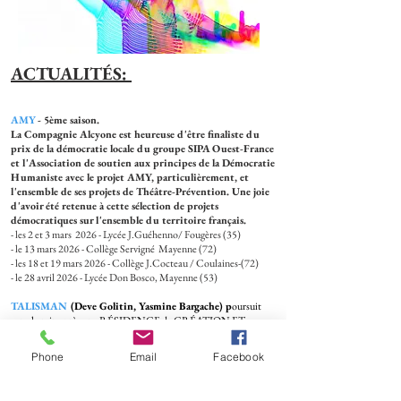
ACTUALITÉS:
AMY
- 5ème saison.
La Compagnie
Alcyone est heureuse d'être finaliste du
prix de la démocratie locale du groupe SIPA Ouest-France
et l'Association de soutien aux principes de la Démocratie
Humaniste avec le projet AMY, particulièrement, et
l'ensemble de ses projets de Théâtre-Prévention. Une joie
d'avoir été retenue à cette sélection de projets
démocratiques sur l'ensemble du territoire français.
- les 2 et 3 mars 2026 - Lycée J.Guéhenno/ Fougères (35)
- le 13 mars 2026 - Collège Servigné Mayenne (72)
- les 18 et 19 mars 2026 - Collège J.Cocteau / Coulaines-(72)
- le 28 avril 2026 - Lycée Don Bosco, Mayenne (53)
TALISMAN
(Deve Golitin, Yasmine Bargache) p
oursuit
son chemin après une RÉSIDENCE de CRÉATION ET
MÉDIATION EN RURALITÉ​
grâce
au soutien de la DRAC
des Pays de la Loire.
Phone
Email
Facebook
Prochaine représentation le 6 juin 2026, à 16h à
SOLIDARITÉ EN FETE, à Ballon
Saint Mars.
À l'hiver 2026,
La Cie Alcyone s' est associée avec la