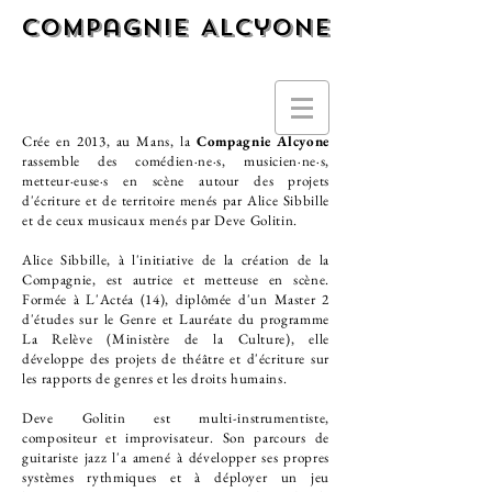
Compagnie Alcyone
Crée en 2013, au Mans, la
Compagnie Alcyone
rassemble des comédien·ne·s, musicien·ne·s,
metteur·euse·s en scène autour des projets
d'écriture et de territoire menés par Alice Sibbille
et de ceux musicaux menés par Deve Golitin.
Alice Sibbille, à l'initiative de la création de la
Compagnie, est autrice et metteuse en scène.
Formée à L'Actéa (14), diplômée d'un Master 2
d'études sur le Genre et Lauréate du programme
La Relève (Ministère de la Culture), elle
développe des projets de théâtre et d'écriture sur
les rapports de genres et les droits humains.
Deve Golitin est multi-instrumentiste,
compositeur et improvisateur. Son parcours de
guitariste jazz l'a amené à développer ses propres
systèmes rythmiques et à déployer un jeu